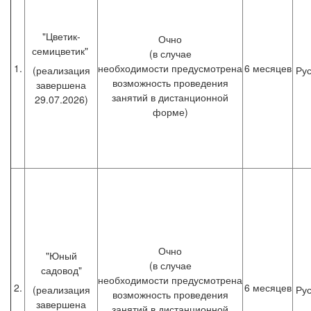
"Цветик-
Очно
семицветик"
(в случае
1.
необходимости предусмотрена
6 месяцев
(реализация
Рус
возможность проведения
завершена
занятий в дистанционной
29.07.2026)
форме)
Очно
"Юный
(в случае
садовод"
необходимости предусмотрена
2.
6 месяцев
(реализация
Рус
возможность проведения
завершена
занятий в дистанционной