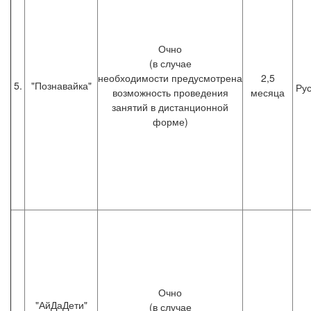
Очно
(в случае
необходимости предусмотрена
2,5
5.
"Познавайка"
Рус
возможность проведения
месяца
занятий в дистанционной
форме)
Очно
"АйДаДети"
(в случае