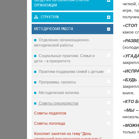
СВЕДЕНИЯ ОБ ОБРАЗОВАТЕЛЬНОЙ
четкой,
ОРГАНИЗАЦИИ
игре, т
получен
СТРУКТУРА
«СТОП 
МЕТОДИЧЕСКАЯ РАБОТА
какое с
Отделение организационно-
«РАЗВЕ
методической работы
(холоди
«УГАДА
Социальные практики. Семья и
дети – в приоритете
закрепл
«ИСПРА
Практики поддержки семей с детьми
«БУДЬ
Программы, проекты
закрепл
книге.
Методическая копилка
«КТО 
Советы специалистов
«МЫ –
Советы педагогов
несколь
Советы логопеда
«МОЖН
только 
Конспект занятия на тему "День
славянской письменности и культуры"