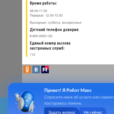
Время работы:
08.00-17.00
Перерыв: 12.00-13.00
Выходные: суббота, воскресенье
Детский телефон доверия:
8-800-2000-122
Единый номер вызова
экстренных служб:
112
Привет! Я Робот Макс
Главная
Спросите меня об услуге или сервис
vladi
Фотогалерея
постараюсь помочь
8(49
Видеогалерея
Для качественного предоставления услуг, сайт vladsrcn.s
Контакты
8(49
(сведения о местоположении; ip-адрес; тип, язык, версия О
Задать вопрос
Не сейчас