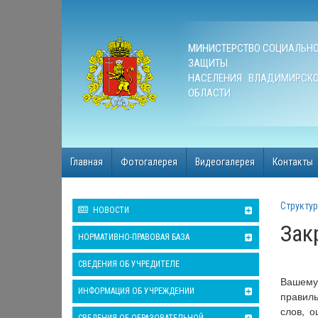
МИНИСТЕРСТВО СОЦИАЛЬН
ЗАЩИТЫ
НАСЕЛЕНИЯ ВЛАДИМИРСК
ОБЛАСТИ
Главная
Фотогалерея
Видеогалерея
Контакты
Структур
НОВОСТИ
Зак
НОРМАТИВНО-ПРАВОВАЯ БАЗА
СВЕДЕНИЯ ОБ УЧРЕДИТЕЛЕ
Вашему
ИНФОРМАЦИЯ ОБ УЧРЕЖДЕНИИ
правиль
слов, о