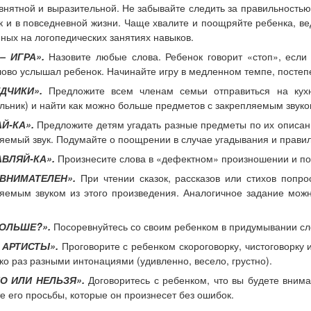
 внятной и выразительной. Не забывайте следить за правильность
ак и в повседневной жизни. Чаще хвалите и поощряйте ребенка, в
ных на логопедических занятиях навыков.
– ИГРА».
Назовите любые слова. Ребенок говорит «стоп», если 
лово услышал ребенок. Начинайте игру в медленном темпе, постепе
ДЧИКИ».
Предложите всем членам семьи отправиться на кухн
льник) и найти как можно больше предметов с закрепляемым звуком
Й-КА».
Предложите детям угадать разные предметы по их описани
яемый звук. Подумайте о поощрении в случае угадывания и правил
ВЛЯЙ-КА».
Произнесите слова в «дефектном» произношении и по
 ВНИМАТЕЛЕН».
При чтении сказок, рассказов или стихов попро
яемым звуком из этого произведения. Аналогичное задание мож
БОЛЬШЕ?».
Посоревнуйтесь со своим ребенком в придумывании с
 АРТИСТЫ».
Проговорите с ребенком скороговорку, чистоговорку
ко раз разными интонациями (удивленно, весело, грустно).
О ИЛИ НЕЛЬЗЯ».
Договоритесь с ребенком, что вы будете внима
те его просьбы, которые он произнесет без ошибок.