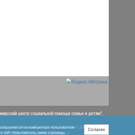
имирский центр социальной помощи семье и детям",
ена с согласия субъекта персональных данных в
s сохраняются на компьютере пользователя
Согласен
на сайт пользователь; какие страницы
7.07.2006 "О персональный данных"