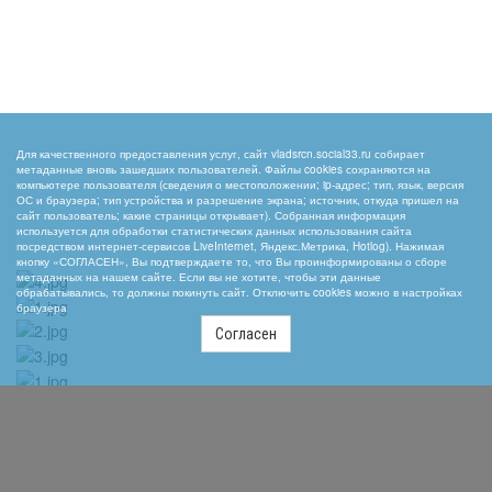
Для качественного предоставления услуг, сайт vladsrcn.social33.ru собирает
метаданные вновь зашедших пользователей. Файлы cookies сохраняются на
компьютере пользователя (сведения о местоположении; ip-адрес; тип, язык, версия
ОС и браузера; тип устройства и разрешение экрана; источник, откуда пришел на
сайт пользователь; какие страницы открывает). Собранная информация
используется для обработки статистических данных использования сайта
посредством интернет-сервисов LiveInternet, Яндекс.Метрика, Hotlog). Нажимая
кнопку «СОГЛАСЕН», Вы подтверждаете то, что Вы проинформированы о сборе
метаданных на нашем сайте. Если вы не хотите, чтобы эти данные
обрабатывались, то должны покинуть сайт. Отключить cookies можно в настройках
браузера
Согласен