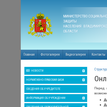
МИНИСТЕРСТВО СОЦИАЛЬН
ЗАЩИТЫ
НАСЕЛЕНИЯ ВЛАДИМИРСК
ОБЛАСТИ
Главная
Фотогалерея
Видеогалерея
Контакты
Структур
НОВОСТИ
Онл
НОРМАТИВНО-ПРАВОВАЯ БАЗА
Перед 
СВЕДЕНИЯ ОБ УЧРЕДИТЕЛЕ
возможн
ИНФОРМАЦИЯ ОБ УЧРЕЖДЕНИИ
Д
Д