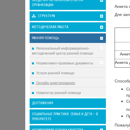
СВЕДЕНИЯ ОБ ОБРАЗОВАТЕЛЬНОЙ
ОРГАНИЗАЦИИ
Анкета 
Для зап
СТРУКТУРА
МЕТОДИЧЕСКАЯ РАБОТА
РАННЯЯ ПОМОЩЬ
Региональный информационно-
методический центр ранней помощи
Анке
Анкета 
Нормативно-правовые документы
Услуги ранней помощи
Способы
Онлайн анкетирование
С
Навигатор ранней помощи
п
С
ДОСТИЖЕНИЯ
п
СОЦИАЛЬНЫЕ ПРАКТИКИ. СЕМЬЯ И ДЕТИ – В
П
ПРИОРИТЕТЕ
Пожалуй