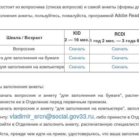
состоит из вопросника (списка вопросов) и самой анкеты (формы дл
олнения анкеты, пользуйтесь, пожалуйста, программой Adobe Read
KID
RCDI
Шкала / Возраст
2 — 16 мес.
1 год 2 мес. — 3 года 6
Вопросник
Скачать
Скачать
та для заполнения на бумаге
Скачать
Скачать
для заполнения на компьютере
Скачать
Скачать
 заполнения анкеты:
качать вопросник и анкету "для заполнения на бумаге", распеч
ринести ее в Отделение перед первичным приемом.
качать вопросник и анкету "для заполнения на компьютере", запол
vladimir_srcn@social.gov33.ru
очту:
, либо принести в От
рийти в Отделение и заполнить анкету, распечатанную специалист
ста, прежде чем идти на прием, удостоверьтесь, что ваша заполн