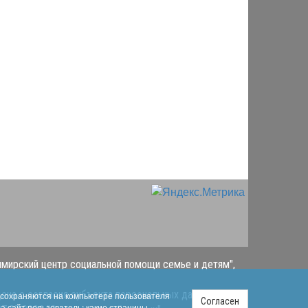
имирский центр социальной помощи семье и детям",
ена с согласия субъекта персональных данных в
s сохраняются на компьютере пользователя
Согласен
на сайт пользователь; какие страницы