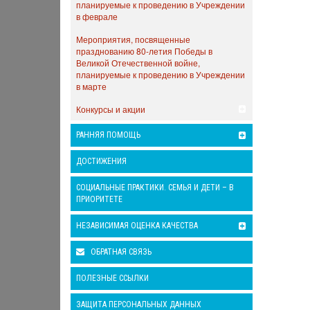
планируемые к проведению в Учреждении
в феврале
Мероприятия, посвященные
празднованию 80-летия Победы в
Великой Отечественной войне,
планируемые к проведению в Учреждении
в марте
Конкурсы и акции
РАННЯЯ ПОМОЩЬ
ДОСТИЖЕНИЯ
СОЦИАЛЬНЫЕ ПРАКТИКИ. СЕМЬЯ И ДЕТИ – В
ПРИОРИТЕТЕ
НЕЗАВИСИМАЯ ОЦЕНКА КАЧЕСТВА
ОБРАТНАЯ СВЯЗЬ
ПОЛЕЗНЫЕ ССЫЛКИ
ЗАЩИТА ПЕРСОНАЛЬНЫХ ДАННЫХ