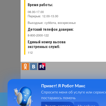
Время работы:
08.00-17.00
Перерыв: 12.00-13.00
Выходные: суббота, воскресенье
Детский телефон доверия:
8-800-2000-122
Единый номер вызова
экстренных служб:
112
Привет! Я Робот Макс
Главная
Спросите меня об услуге или сервис
vladi
Фотогалерея
постараюсь помочь
8(49
Видеогалерея
Для качественного предоставления услуг, сайт vladsrcn.s
Контакты
8(49
(сведения о местоположении; ip-адрес; тип, язык, версия О