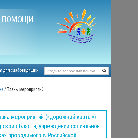
Й ПОМОЩИ
я для слабовидящих
не
Планы мероприятий
ана мероприятий («дорожной карты»)
рской области, учреждений социальной
ках проводимого в Российской